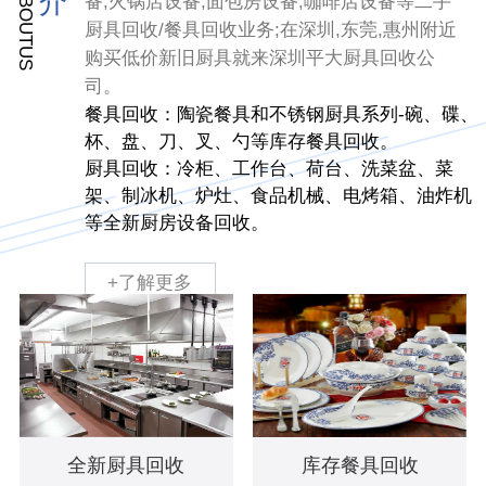
ABOUTUS
介
备,火锅店设备,面包房设备,咖啡店设备等二手
厨具回收/餐具回收业务;在深圳,东莞,惠州附近
购买低价新旧厨具就来深圳平大厨具回收公
司。
餐具回收：陶瓷餐具和不锈钢厨具系列-碗、碟、
杯、盘、刀、叉、勺等库存餐具回收。
厨具回收：冷柜、工作台、荷台、洗菜盆、菜
架、制冰机、炉灶、食品机械、电烤箱、油炸机
等全新厨房设备回收。
+了解更多
PRODUCT
回收范围
全新厨具回收
库存餐具回收